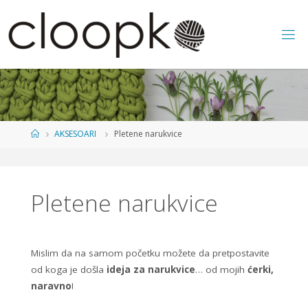
Skip
to
content
Home
AKSESOARI
Pletene narukvice
Pletene narukvice
Mislim da na samom početku možete da pretpostavite
od koga je došla
ideja za narukvice
… od mojih
ćerki,
naravno
!