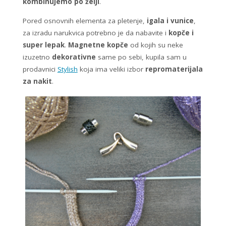
kombinujemo po želji
.
Pored osnovnih elementa za pletenje,
igala i vunice
,
za izradu narukvica potrebno je da nabavite i
kopče i
super lepak
.
Magnetne kopče
od kojih su neke
izuzetno
dekorativne
same po sebi, kupila sam u
prodavnici
Stylish
koja ima veliki izbor
repromaterijala
za nakit
.