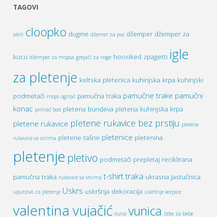
TAGOVI
cloopko
dugme
džemper
džemper za
akril
džemer za psa
igle
kucu
hoooked zpagetti
džemper za mopsa
grejači za noge
za pletenje
keltska pletenica
kuhinjska krpa
kuhinjski
pamučne trake
pamučni
podmetači
pamučna traka
mops
ogrtač
konac
pletena bundeva
pletena kuhinjska krpa
pirinač bod
pletene rukavice bez prstiju
pletene rukavice
pletene
pletenice
pletene tašne
pletenina
rukavice sa srcima
pletenje
pletivo
podmetači
prepletaj
reciklirana
t-shirt traka
pamučna traka
ukrasna jastučnica
rukavice sa srcima
Uskrs
uskršnja dekoracija
uputstvo za pletenje
uskršnje korpice
valentina vujačić
vunica
vuna
ćebe za bebe