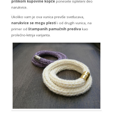
prilikom kupovine kopče
ponesete ispleteni deo
narukvice.
Ukoliko vam je ova vunica previše svetlucava,
narukvice se mogu plesti
i od drugih vunica, na
primer od
štampanih pamučnih prediva
kao
prolećno-letnja varijanta.