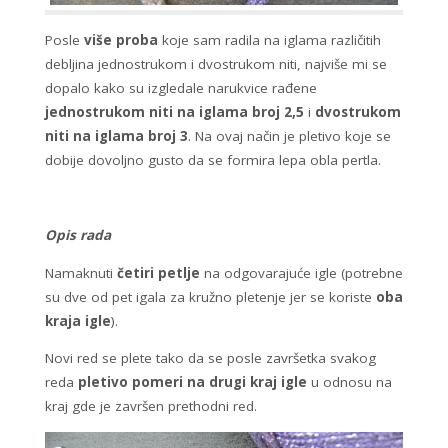
Posle
više proba
koje sam radila na iglama različitih
debljina jednostrukom i dvostrukom niti, najviše mi se
dopalo kako su izgledale narukvice rađene
jednostrukom niti na iglama broj 2,5
i
dvostrukom
niti na iglama broj 3
. Na ovaj način je pletivo koje se
dobije dovoljno gusto da se formira lepa obla pertla.
Opis rada
Namaknuti
četiri petlje
na odgovarajuće igle (potrebne
su dve od pet igala za kružno pletenje jer se koriste
oba
kraja igle
).
Novi red se plete tako da se posle završetka svakog
reda
pletivo pomeri na drugi kraj igle
u odnosu na
kraj gde je završen prethodni red.