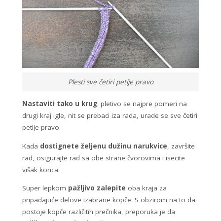
Plesti sve četiri petlje pravo
Nastaviti tako u krug
: pletivo se najpre pomeri na
drugi kraj igle, nit se prebaci iza rada, urade se sve četiri
petlje pravo.
Kada
dostignete željenu dužinu narukvice
, završite
rad, osigurajte rad sa obe strane čvorovima i isecite
višak konca.
Super lepkom
pažljivo zalepite
oba kraja za
pripadajuće delove izabrane kopče. S obzirom na to da
postoje kopče različitih prečnika, preporuka je da