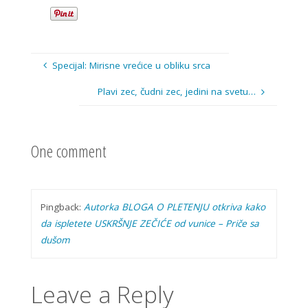
Specijal: Mirisne vrećice u obliku srca
Plavi zec, čudni zec, jedini na svetu…
One comment
Pingback:
Autorka BLOGA O PLETENJU otkriva kako
da ispletete USKRŠNJE ZEČIĆE od vunice – Priče sa
dušom
Leave a Reply