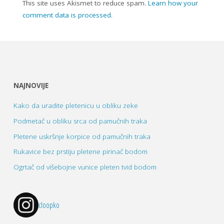
This site uses Akismet to reduce spam.
Learn how your
comment data is processed.
NAJNOVIJE
Kako da uradite pletenicu u obliku zeke
Podmetač u obliku srca od pamučnih traka
Pletene uskršnje korpice od pamučnih traka
Rukavice bez prstiju pletene pirinač bodom
Ogrtač od višebojne vunice pleten tvid bodom
cloopko