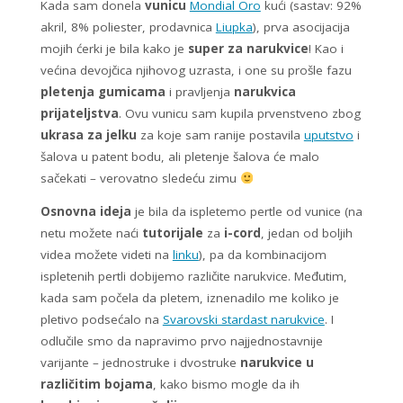
Kada sam donela
vunicu
Mondial Oro
kući (sastav: 92%
akril, 8% poliester, prodavnica
Liupka
), prva asocijacija
mojih ćerki je bila kako je
super za narukvice
! Kao i
većina devojčica njihovog uzrasta, i one su prošle fazu
pletenja gumicama
i pravljenja
narukvica
prijateljstva
. Ovu vunicu sam kupila prvenstveno zbog
ukrasa za jelku
za koje sam ranije postavila
uputstvo
i
šalova u patent bodu, ali pletenje šalova će malo
sačekati – verovatno sledeću zimu
Osnovna ideja
je bila da ispletemo pertle od vunice (na
netu možete naći
tutorijale
za
i-cord
, jedan od boljih
videa možete videti na
linku
), pa da kombinacijom
ispletenih pertli dobijemo različite narukvice. Međutim,
kada sam počela da pletem, iznenadilo me koliko je
pletivo podsećalo na
Svarovski stardast narukvice
. I
odlučile smo da napravimo prvo najjednostavnije
varijante – jednostruke i dvostruke
narukvice u
različitim bojama
, kako bismo mogle da ih