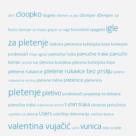
cloopko
dugme
džemper
džemper za
akril
džemer za psa
igle
kucu
hoooked zpagetti
džemper za mopsa
grejači za noge
za pletenje
keltska pletenica
kuhinjska krpa
kuhinjski
pamučne trake
pamučni
podmetači
pamučna traka
mops
ogrtač
konac
pletena bundeva
pletena kuhinjska krpa
pirinač bod
pletene rukavice bez prstiju
pletene rukavice
pletene
pletenice
pletene tašne
pletenina
rukavice sa srcima
pletenje
pletivo
podmetači
prepletaj
reciklirana
t-shirt traka
pamučna traka
ukrasna jastučnica
rukavice sa srcima
Uskrs
uskršnja dekoracija
uputstvo za pletenje
uskršnje korpice
valentina vujačić
vunica
vuna
ćebe za bebe