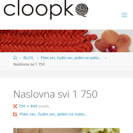
Skip
to
content
Home
BLOG
Plavi zec, čudni zec, jedini na svetu...
Naslovna svi 1 750
Naslovna svi 1 750
Full
750 × 449
pixels
size
Plavi zec, čudni zec, jedini na svetu…