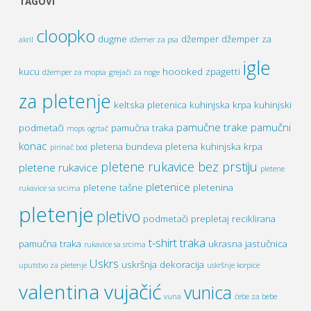
TAGOVI
cloopko
dugme
džemper
džemper za
akril
džemer za psa
igle
kucu
hoooked zpagetti
džemper za mopsa
grejači za noge
za pletenje
keltska pletenica
kuhinjska krpa
kuhinjski
pamučne trake
pamučni
podmetači
pamučna traka
mops
ogrtač
konac
pletena bundeva
pletena kuhinjska krpa
pirinač bod
pletene rukavice bez prstiju
pletene rukavice
pletene
pletenice
pletene tašne
pletenina
rukavice sa srcima
pletenje
pletivo
podmetači
prepletaj
reciklirana
t-shirt traka
pamučna traka
ukrasna jastučnica
rukavice sa srcima
Uskrs
uskršnja dekoracija
uputstvo za pletenje
uskršnje korpice
valentina vujačić
vunica
vuna
ćebe za bebe