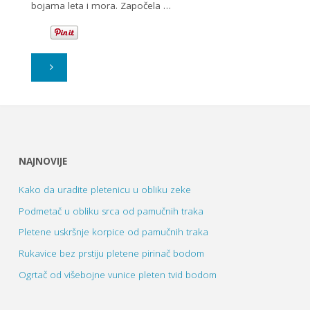
bojama leta i mora. Započela …
"Letnja
pamučna
jastučnica
sa
NAJNOVIJE
pletenicama"
Kako da uradite pletenicu u obliku zeke
Podmetač u obliku srca od pamučnih traka
Pletene uskršnje korpice od pamučnih traka
Rukavice bez prstiju pletene pirinač bodom
Ogrtač od višebojne vunice pleten tvid bodom