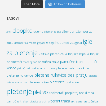
Load More
Follow on Instagram
TAGOVI
cloopko
dugme
džemper
džemper za
akril
džemer za psa
igle
kucu
hoooked zpagetti
džemper za mopsa
grejači za noge
za pletenje
keltska pletenica
kuhinjska krpa
kuhinjski
pamučne trake
pamučni
podmetači
pamučna traka
mops
ogrtač
konac
pletena bundeva
pletena kuhinjska krpa
pirinač bod
pletene rukavice bez prstiju
pletene rukavice
pletene
pletenice
pletene tašne
pletenina
rukavice sa srcima
pletenje
pletivo
podmetači
prepletaj
reciklirana
t-shirt traka
pamučna traka
ukrasna jastučnica
rukavice sa srcima