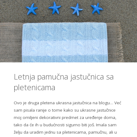
Letnja pamučna jastučnica sa
pletenicama
Ovo je druga pletena ukrasna jastučnica na blogu… Već
sam pisala ranije o tome kako su ukrasne jastučnice
moj omiljeni dekorativni predmet za uređenje doma,
tako da će ih u budućnosti sigurno biti još. Imala sam
želju da uradim jednu sa pletenicama, pamučnu, ali u