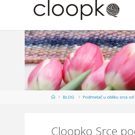
Skip
to
content
Home
BLOG
Podmetač u obliku srca od
Cloopko Srce p