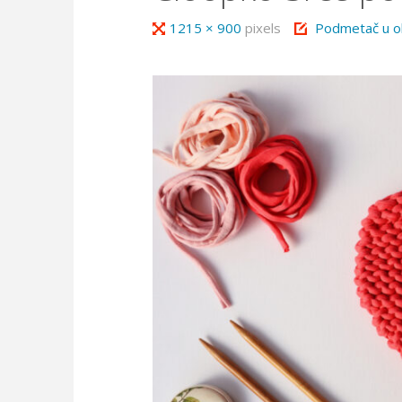
Full
1215 × 900
pixels
Podmetač u ob
size