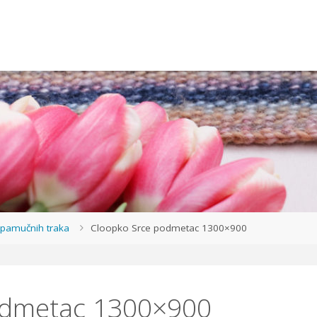
 pamučnih traka
Cloopko Srce podmetac 1300×900
odmetac 1300×900